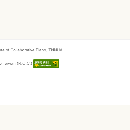
Collaborative Piano
, TNNUA
45 Taiwan (R.O.C.)