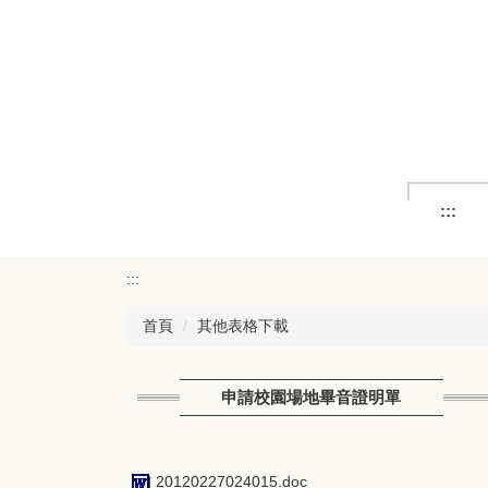
跳
到
主
要
內
容
區
:::
:::
首頁
其他表格下載
申請校園場地畢音證明單
20120227024015.doc