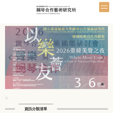
跳
到
主
要
內
容
區
:::
資訊分類清單