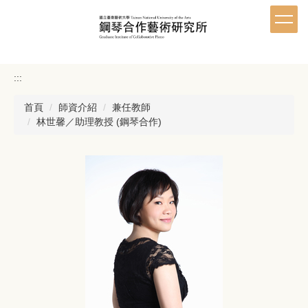
跳
到
主
要
內
:::
容
區
首頁
師資介紹
兼任教師
林世馨／助理教授 (鋼琴合作)