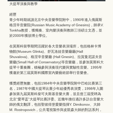
大提琴演奏與教學
經歷
青少年時期就讀北京中央音樂學院附中，1990年進入俄羅斯
格涅辛音樂院(Russian Music Academy of Gnesins)，師承V.
Tonkha教授，獲獨奏、室內樂演奏與教師三項碩士文憑，並
於2000年獲頒博士學位。
在莫斯科留學期間活躍於各大音樂表演場所，包括格林卡博
物館(Museum Glinka)、舒瓦洛娃音樂廳廳(Hall
Shuvalova)、格涅辛音樂廳 (Hall Gnesin)、拉賀曼尼諾夫音
樂廳(Small Hall of Conservatory)等音樂廳，並參加莫斯科大
提琴十重奏團，積極參與演奏現代樂與實驗性音樂。1995年
獲邀於第三屆莫斯科國際室內樂藝術節舉行音樂會。
獲獎經歷無數，包括1984年中央音樂學院附中巴哈比賽第三
名，1987年中國大提琴比賽少年組優秀表演獎，1998年入圍
參加第九屆莫斯科柴可夫斯基音樂大賽，並且曾三屆受聘為
北京“愛琴盃”大提琴比賽評委。近幾年擔任過許多訪台音樂大
師的俄文翻譯，包括聖彼得堡愛樂指揮Y. Dimikonov、大師
M. Rostropovich，公共電視製作與皮凱森大師的對話系列，