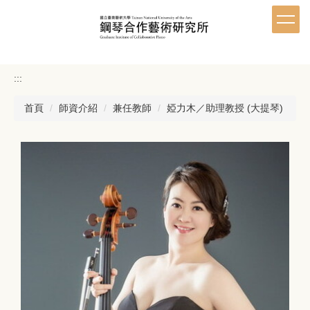
跳
到
主
要
內
:::
容
區
首頁
師資介紹
兼任教師
婭力木／助理教授 (大提琴)