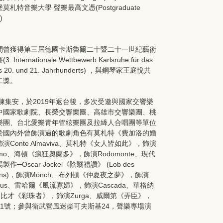
莫札特音樂大學 聲樂最高文憑(Postgraduate
)
間曾獲得第三屆德國卡斯魯爾二十暨二十一世紀藝術
 Internationale Wettbewerb Karlsruhe für das
es 20. und 21. Jahrhunderts) ，與鋼琴家王庭悅共
二獎。
/陳集安，於2019年返台後，多次受邀與國家交響樂
中國家歌劇院、長榮交響樂團、高雄市交響樂團、桃
樂團、台北愛樂青年管絃樂團及拉縴人合唱團等單位
於國內外曾飾演過的歌劇角色有莫札特《費加洛的婚
演Conte Almaviva、莫札特《女人皆如此》，飾演
ielmo、海頓《瘋狂奧蘭多》，飾演Rodomonte、現代
作─Oscar Jockel《陰翳禮讚》 (Lob des
ttens)，飾演Mönch、布列頓《仲夏夜之夢》，飾演
trius、雷哈爾《風流寡婦》，飾演Cascada、華格納
isirs、比才《彩珠者》，飾演Zurga、威爾第《弄臣》，
21號；參與衛武營風迷柴可夫斯基24，聲樂專場演