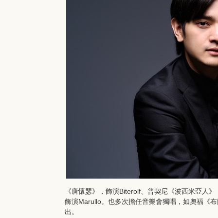
《唐懷瑟》，飾演Biterolf、普契尼《波西米亞人》，飾演
飾演Marullo。也多次擔任音樂會獨唱，如奧福
出。