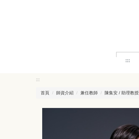
跳
到
主
要
內
容
區
:::
:::
首頁
師資介紹
兼任教師
陳集安 / 助理教授