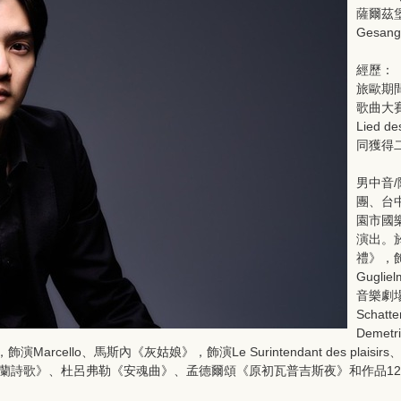
薩爾茲堡
Gesang
經歷：
旅歐期
歌曲大賽(3.
Lied d
同獲得
男中音
團、台
園市國
演出。
禮》，飾
Gugl
音樂劇場製
Scha
Deme
Marcello、馬斯內《灰姑娘》，飾演Le Surintendant des pla
《布蘭詩歌》、杜呂弗勒《安魂曲》、孟德爾頌《原初瓦普吉斯夜》和作品1